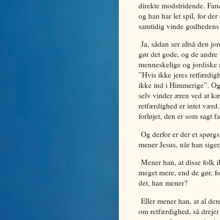
direkte modstridende. Fan
og han har let spil, for de
samtidig vinde godhedens 
Ja, sådan ser altså den jor
gør det gode, og de andre 
menneskelige og jordiske r
”Hvis ikke jeres retfærdig
ikke ind i Himmerige”. Og 
selv vinder æren ved at kæ
retfærdighed er intet værd.
forløjet, den er som sagt 
Og derfor er der et spørgs
mener Jesus, når han siger
Mener han, at disse folk 
meget mere, end de gør, fo
det, han mener?
Eller mener han, at al der
om retfærdighed, så drejer