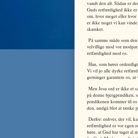
vandt den alt. Sådan er de
Guds retfærdighed ikke er 
om, hvor meget eller hvor l
er ikke noget vi kan vinde
skænket.
På samme måde som den kr
velvillige mod vor modpa
retfærdighed mod os.
Han, som hører ordentligt 
Vi vil jo alle dyrke retfær
gerninger garantere os, at v
Men Jesu ord er ikke et sæ
på denne bjergprædiken, s
prædikenen kommer til os
den, undgå blot at tænke p
Derfor: enhver, der vil, 
retfærdighed er vor egen 
høre, at Gud har taget al æ