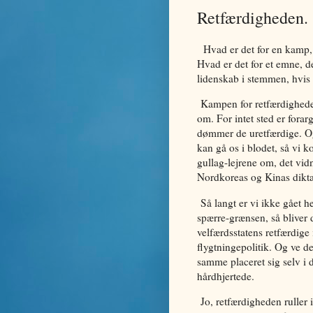
Retfærdigheden. (p
Hvad er det for en kamp, a
Hvad er det for et emne, de
lidenskab i stemmen, hvis
Kampen for retfærdighede
om. For intet sted er fora
dømmer de uretfærdige. Og
kan gå os i blodet, så vi k
gullag-lejrene om, det vid
Nordkoreas og Kinas dikta
Så langt er vi ikke gået h
spærre-grænsen, så bliver 
velfærdsstatens retfærdige 
flygtningepolitik. Og ve d
samme placeret sig selv i 
hårdhjertede.
Jo, retfærdigheden ruller 