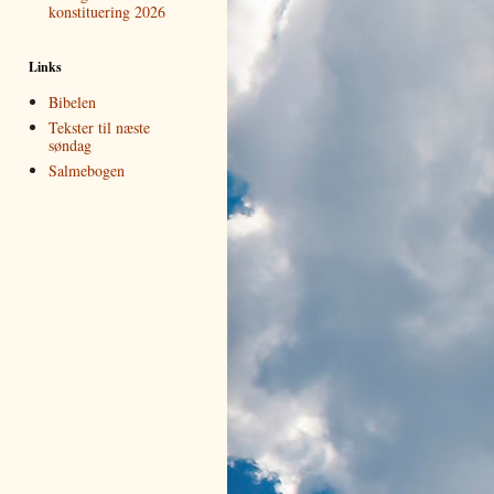
konstituering 2026
Links
Bibelen
Tekster til næste
søndag
Salmebogen