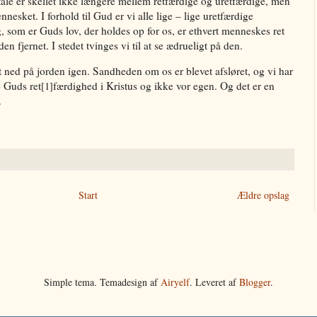
ale er skellet ikke længere mellem retfærdige og uretfærdige, men
esket. I forhold til Gud er vi alle lige – lige uretfærdige
 som er Guds lov, der holdes op for os, er ethvert menneskes ret
en fjernet. I stedet tvinges vi til at se ædrueligt på den.
 ned på jorden igen. Sandheden om os er blevet afsløret, og vi har
o Guds ret
færdighed i Kristus og ikke vor egen. Og det er en
[1]
.
Start
Ældre opslag
Simple tema. Temadesign af
Airyelf
. Leveret af
Blogger
.