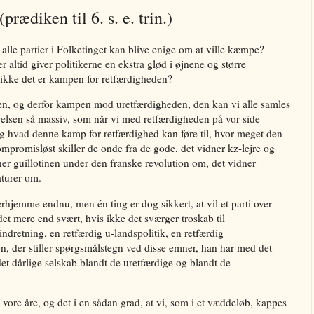
rædiken til 6. s. e. trin.)
lle partier i Folketinget kan blive enige om at ville kæmpe?
r altid giver politikerne en ekstra glød i øjnene og større
 ikke det er kampen for retfærdigheden?
n, og derfor kampen mod uretfærdigheden, den kan vi alle samles
rgelsen så massiv, som når vi med retfærdigheden på vor side
 hvad denne kamp for retfærdighed kan føre til, hvor meget den
ompromisløst skiller de onde fra de gode, det vidner kz-lejre og
ner guillotinen under den franske revolution om, det vidner
turer om.
erhjemme endnu, men én ting er dog sikkert, at vil et parti over
det mere end svært, hvis ikke det sværger troskab til
indretning, en retfærdig u-landspolitik, en retfærdig
en, der stiller spørgsmålstegn ved disse emner, han har med det
det dårlige selskab blandt de uretfærdige og blandt de
i vore åre, og det i en sådan grad, at vi, som i et væddeløb, kappes