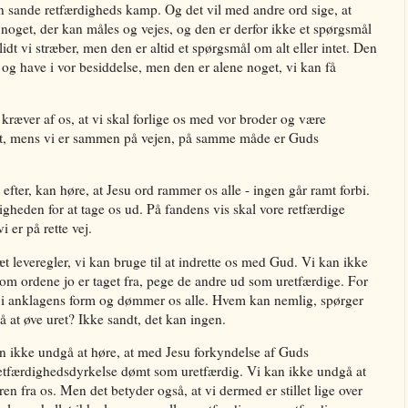
n sande retfærdigheds kamp. Og det vil med andre ord sige, at
noget, der kan måles og vejes, og den er derfor ikke et spørgsmål
idt vi stræber, men den er altid et spørgsmål om alt eller intet. Den
 og have i vor besiddelse, men den er alene noget, vi kan få
æver af os, at vi skal forlige os med vor broder og være
rt, mens vi er sammen på vejen, på samme måde er Guds
efter, kan høre, at Jesu ord rammer os alle - ingen går ramt forbi.
digheden for at tage os ud. På fandens vis skal vore retfærdige
i er på rette vej.
t leveregler, vi kan bruge til at indrette os med Gud. Vi kan ikke
om ordene jo er taget fra, pege de andre ud som uretfærdige. For
 i anklagens form og dømmer os alle. Hvem kan nemlig, spørger
å at øve uret? Ikke sandt, det kan ingen.
kan ikke undgå at høre, at med Jesu forkyndelse af Guds
retfærdighedsdyrkelse dømt som uretfærdig. Vi kan ikke undgå at
ren fra os. Men det betyder også, at vi dermed er stillet lige over