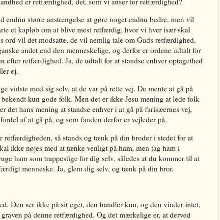
andhed er retfærdighed, det, som vi anser for retfærdighed?
ed endnu større anstrengelse at gøre noget endnu bedre, men vil
arte et kapløb om at blive mest retfærdig, hvor vi hver især skal
 ord vil det modsatte, de vil nemlig tale om Guds retfærdighed,
ganske andet end den menneskelige, og derfor er ordene udtalt for
en efter retfærdighed. Ja, de udtalt for at standse enhver optagethed
ler ej.
ge vidste med sig selv, at de var på rette vej. De mente at gå på
 bekendt kun gode folk. Men det er ikke Jesu mening at lede folk
er det hans mening at standse enhver i at gå på farisæernes vej,
fordel af at gå på, og som fanden derfor er vejleder på.
 retfærdigheden, så stands og tænk på din broder i stedet for at
skal ikke nøjes med at tænke venligt på ham, men tag ham i
 bruge ham som trappestige for dig selv, således at du kommer til at
færdigt menneske. Ja, glem dig selv, og tænk på din bror.
d. Den ser ikke på sit eget, den handler kun, og den vinder intet,
 i graven på denne retfærdighed. Og det mærkelige er, at derved