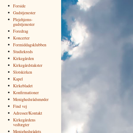
Forside
Gudstjenester
Plejehjems­
gudstjenester
Foredrag
Koncerter
Formiddagsklubben
Studiekreds
Kirkegården
Kirkegårds­takster
Slotskirken
Kapel
Kirkebladet
Kon­fir­ma­tio­ner
Me­nig­heds­råds­­møder
Find vej
Adresser/Kontakt
Kirkegårdens
vedtægter
Menighedsrådets