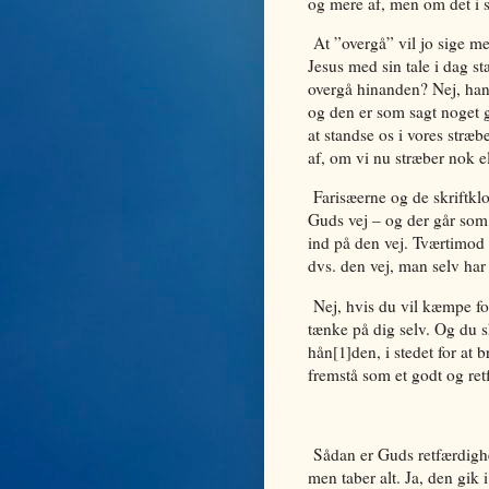
og mere af, men om det i s
At ”overgå” vil jo sige m
Jesus med sin tale i dag st
overgå hinanden? Nej, hans
og den er som sagt noget 
at standse os i vores stræb
af, om vi nu stræber nok el
Farisæerne og de skriftklo
Guds vej – og der går som
ind på den vej. Tværtimod 
dvs. den vej, man selv har 
Nej, hvis du vil kæmpe for
tænke på dig selv. Og du 
hån
den, i stedet for at
[1]
fremstå som et godt og ret
Sådan er Guds retfærdighe
men taber alt. Ja, den gik