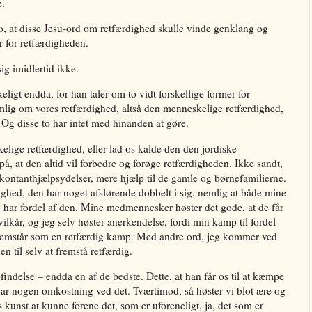
e.
o, at disse Jesu-ord om retfærdighed skulle vinde genklang og
 for retfærdigheden.
ig imidlertid ikke.
ligt endda, for han taler om to vidt forskellige former for
mlig om vores retfærdighed, altså den menneskelige retfærdighed,
Og disse to har intet med hinanden at gøre.
lige retfærdighed, eller lad os kalde den den jordiske
å, at den altid vil forbedre og forøge retfærdigheden. Ikke sandt,
e kontanthjælpsydelser, mere hjælp til de gamle og børnefamilierne.
ghed, den har noget afslørende dobbelt i sig, nemlig at både mine
har fordel af den. Mine medmennesker høster det gode, at de får
vilkår, og jeg selv høster anerkendelse, fordi min kamp til fordel
emstår som en retfærdig kamp. Med andre ord, jeg kommer ved
 til selv at fremstå retfærdig.
indelse – endda en af de bedste. Dette, at han får os til at kæmpe
 har nogen omkostning ved det. Tværtimod, så høster vi blot ære og
s kunst at kunne forene det, som er uforeneligt, ja, det som er