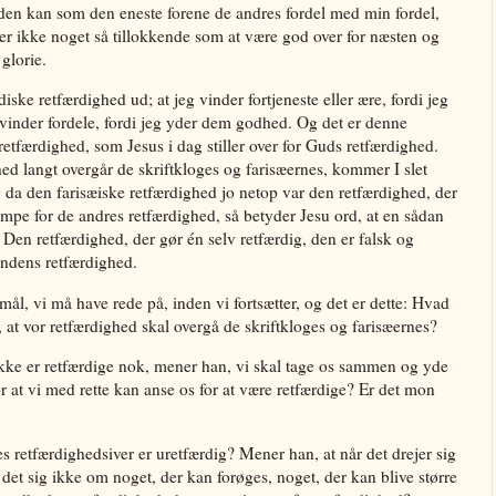
den kan som den eneste forene de andres fordel med min fordel,
r er ikke noget så tillokkende som at være god over for næsten og
glorie.
diske retfærdighed ud; at jeg vinder fortjeneste eller ære, fordi jeg
vinder fordele, fordi jeg yder dem godhed. Og det er denne
etfærdighed, som Jesus i dag stiller over for Guds retfærdighed.
hed langt overgår de skriftkloges og farisæernes, kommer I slet
da den farisæiske retfærdighed jo netop var den retfærdighed, der
mpe for de andres retfærdighed, så betyder Jesu ord, at en sådan
 Den retfærdighed, der gør én selv retfærdig, den er falsk og
fandens retfærdighed.
mål, vi må have rede på, inden vi fortsætter, og det er dette: Hvad
, at vor retfærdighed skal overgå de skriftkloges og farisæernes?
ikke er retfærdige nok, mener han, vi skal tage os sammen og yde
r at vi med rette kan anse os for at være retfærdige? Er det mon
es retfærdighedsiver er uretfærdig? Mener han, at når det drejer sig
 det sig ikke om noget, der kan forøges, noget, der kan blive større