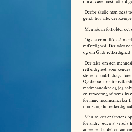
om at være mest retfærdig
Derfor skulle man også tr
gehør hos alle, der kæmper
Men sådan forholder det s
Og det er nu ikke så mærke
retfærdighed. Der tales ne
og om Guds retfærdighed. 
Der tales om den menneske
retfærdighed, som kendes p
større u-landsbidrag, fler
Og denne form for retfærdi
medmennesker og jeg selv 
en forbedring af deres livs
for mine medmennesker fr
min kamp for retfærdigheden
Men se, det er fandens opf
for andre, uden at vi selv
anseelse. Ja, det er fanden