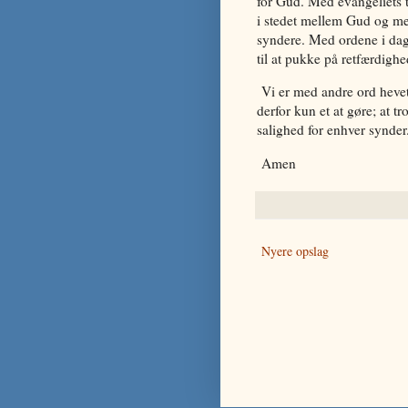
for Gud. Med evangeliets t
i stedet mellem Gud og menn
syndere. Med ordene i dag,
til at pukke på retfærdighed
Vi er med andre ord hevet
derfor kun et at gøre; at tr
salighed for enhver synder
Amen
Nyere opslag