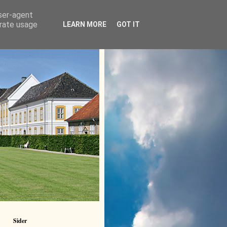
user-agent
erate usage
LEARN MORE
GOT IT
Sider