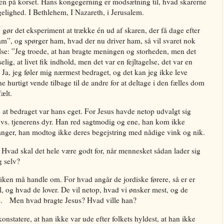
n på korset. Hans kongegerning er modsætning til, hvad skarerne
gelighed. I Bethlehem, I Nazareth, i Jerusalem.
ør det eksperiment at trække én ud af skaren, der få dage efter
am”, og spørger ham, hvad der nu driver ham, så vil svaret nok
gelse: ”Jeg troede, at han bragte meningen og storheden, men det
lig, at livet fik indhold, men det var en fejltagelse, det var en
. Ja, jeg føler mig nærmest bedraget, og det kan jeg ikke leve
 hurtigt vende tilbage til de andre for at deltage i den fælles dom
ælt.
at bedraget var hans eget. For Jesus havde netop udvalgt sig
 dvs. tjenerens dyr. Han red sagtmodig og ene, han kom ikke
anger, han modtog ikke deres begejstring med nådige vink og nik.
vad skal det hele være godt for, når mennesket sådan lader sig
g selv?
iken må handle om. For hvad angår de jordiske førere, så er er
l, og hvad de lover. De vil netop, hvad vi ønsker mest, og de
 tale. Men hvad bragte Jesus? Hvad ville han?
onstatere, at han ikke var ude efter folkets hyldest, at han ikke