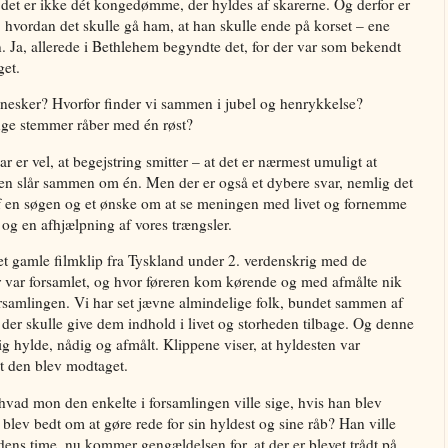
t er ikke dét kongedømme, der hyldes af skarerne. Og derfor er
f, hvordan det skulle gå ham, at han skulle ende på korset – ene
. Ja, allerede i Bethlehem begyndte det, for der var som bekendt
get.
nesker? Hvorfor finder vi sammen i jubel og henrykkelse?
ange stemmer råber med én røst?
 er vel, at begejstring smitter – at det er nærmest umuligt at
len slår sammen om én. Men der er også et dybere svar, nemlig det
t af en søgen og et ønske om at se meningen med livet og fornemme
 og en afhjælpning af vores trængsler.
et gamle filmklip fra Tyskland under 2. verdenskrig med de
var forsamlet, og hvor føreren kom kørende og med afmålte nik
orsamlingen. Vi har set jævne almindelige folk, bundet sammen af
, der skulle give dem indhold i livet og storheden tilbage. Og denne
sig hylde, nådig og afmålt. Klippene viser, at hyldesten var
t den blev modtaget.
vad mon den enkelte i forsamlingen ville sige, hvis han blev
lev bedt om at gøre rede for sin hyldest og sine råb? Han ville
ns time, nu kommer gengældelsen for, at der er blevet trådt på