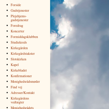
Forside
Gudstjenester
Plejehjems­
gudstjenester
Foredrag
Koncerter
Formiddagsklubben
Studiekreds
Kirkegården
Kirkegårds­takster
Slotskirken
Kapel
Kirkebladet
Kon­fir­ma­tio­ner
Me­nig­heds­råds­­møder
Find vej
Adresser/Kontakt
Kirkegårdens
vedtægter
Menighedsrådets