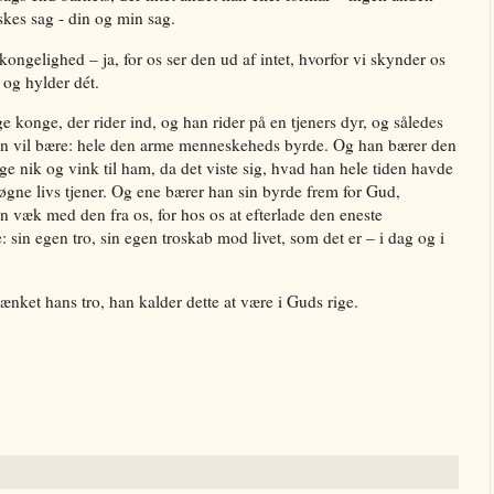
kes sag - din og min sag.
ongelighed – ja, for os ser den ud af intet, hvorfor vi skynder os
, og hylder dét.
konge, der rider ind, og han rider på en tjeners dyr, og således
an vil bære: hele den arme menneskeheds byrde. Og han bærer den
ge nik og vink til ham, da det viste sig, hvad han hele tiden havde
gne livs tjener. Og ene bærer han sin byrde frem for Gud,
n væk med den fra os, for hos os at efterlade den eneste
 sin egen tro, sin egen troskab mod livet, som det er – i dag og i
ænket hans tro, han kalder dette at være i Guds rige.