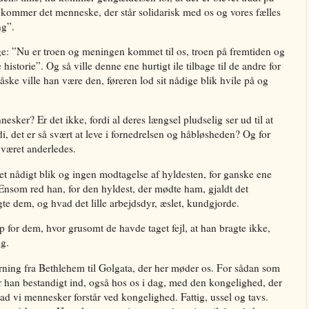
u kommer det menneske, der står solidarisk med os og vores fælles
ng”.
e: ”Nu er troen og meningen kommet til os, troen på fremtiden og
storie”. Og så ville denne ene hurtigt ile tilbage til de andre for
åske ville han være den, føreren lod sit nådige blik hvile på og
esker? Er det ikke, fordi al deres længsel pludselig ser ud til at
ordi, det er så svært at leve i fornedrelsen og håbløsheden? Og for
 været anderledes.
t nådigt blik og ingen modtagelse af hyldesten, for ganske ene
 Ensom red han, for den hyldest, der mødte ham, gjaldt det
te dem, og hvad det lille arbejdsdyr, æslet, kundgjorde.
p for dem, hvor grusomt de havde taget fejl, at han bragte ikke,
ig.
rning fra Bethlehem til Golgata, der her møder os. For sådan som
r han bestandigt ind, også hos os i dag, med den kongelighed, der
vad vi mennesker forstår ved kongelighed. Fattig, ussel og tavs.