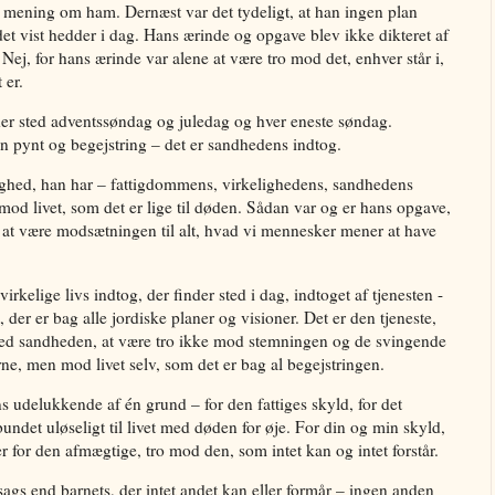
mening om ham. Dernæst var det tydeligt, at han ingen plan
et vist hedder i dag. Hans ærinde og opgave blev ikke dikteret af
Nej, for hans ærinde var alene at være tro mod det, enhver står i,
 er.
der sted adventssøndag og juledag og hver eneste søndag.
n pynt og begejstring – det er sandhedens indtog.
ghed, han har – fattigdommens, virkelighedens, sandhedens
mod livet, som det er lige til døden. Sådan var og er hans opgave,
 at være modsætningen til alt, hvad vi mennesker mener at have
kelige livs indtog, der finder sted i dag, indtoget af tjenesten -
, der er bag alle jordiske planer og visioner. Det er den tjeneste,
å ved sandheden, at være tro ikke mod stemningen og de svingende
e, men mod livet selv, som det er bag al begejstringen.
 udelukkende af én grund – for den fattiges skyld, for det
ndet uløseligt til livet med døden for øje. For din og min skyld,
er for den afmægtige, tro mod den, som intet kan og intet forstår.
gs end barnets, der intet andet kan eller formår – ingen anden