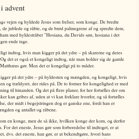
 i advent
ngs vejen og hyldede Jesus som frelser, som konge. De bredte
, de jublede og råbte, og de brød palmegrene af og spredte dem,
e ham med hyldestråbet ”Hosiana, du Davids søn, hosiana i det
ingen ende tage.
ligt indtog, hvis man kigger på det ydre – på skarerne og deres
 Og det er også et kongeligt indtog, når man holder sig de gamle
m Matthæus gør. Men det er kongeligt på to måder.
 kigger på det ydre – på hyldesten og mængden, og kongeligt, hvis
n og trældyret, der rides på. De to former for kongelighed er med
ing til hinanden. Og det på flere planer, for her fortælles der om
er kan gribes af, uden at vi kan forklare hvorfor, og så fortælles
se, der midt i begejstringen dog er ganske ene, fordi han er
ngden og antallet og råbene.
kom en konge, men de så ikke, hvilken konge der kom, og derfor
 For det eneste, Jesus gør som forberedelse til indtoget, er at
ret, dvs. det eneste, han gør, er at bekendtgøre, hvori hans