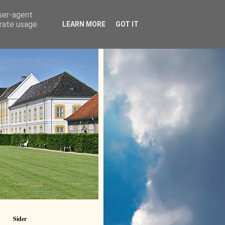
user-agent
erate usage
LEARN MORE
GOT IT
Sider