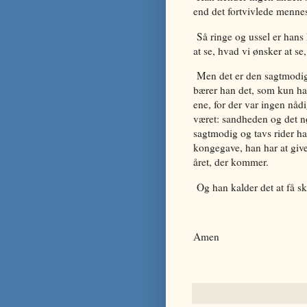
end det fortvivlede mennes
Så ringe og ussel er hans k
at se, hvad vi ønsker at se
Men det er den sagtmodige 
bærer han det, som kun h
ene, for der var ingen nådi
været: sandheden og det nø
sagtmodig og tavs rider ha
kongegave, han har at give:
året, der kommer.
Og han kalder det at få sk
Amen