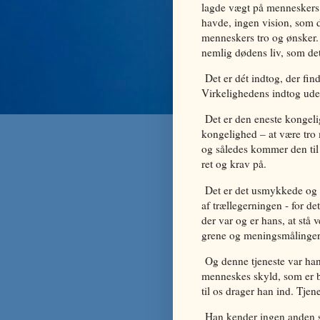
lagde vægt på menneskers 
havde, ingen vision, som d
menneskers tro og ønsker. 
nemlig dødens liv, som det
Det er dét indtog, der fin
Virkelighedens indtog ude
Det er den eneste kongeli
kongelighed – at være tro 
og således kommer den til
ret og krav på.
Det er det usmykkede og vir
af trællegerningen - for det
der var og er hans, at st
grene og meningsmålingern
Og denne tjeneste var hans
menneskes skyld, som er bu
til os drager han ind. Tjen
Han kender ingen anden sa