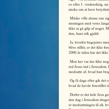
os efter 1. verdenskrig, n
ønske om at have betydni
Måske ville denne ene sig
meningen med vores lange hi
ikke at gå glip af noget. M
den, hans nik gjaldt.
Ja, hvorfor begejstres menn
blive stillet, er det ikke f
2000 år siden har det ikke
Men her var der ikke noge
red Jesus ind i Jerusalem.
modsatte af, hvad han brag
Og få dage efter gik det o
hvad de havde forestillet s
Derfor er det hele Jesu ge
den dag i Jerusalem drage
er modsætningen til alt, h