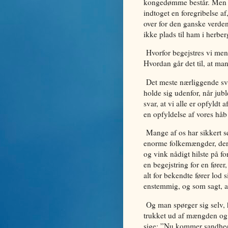
kongedømme består. Men de
indtoget en foregribelse a
over for den ganske verden
ikke plads til ham i herber
Hvorfor begejstres vi men
Hvordan går det til, at m
Det meste nærliggende svar
holde sig udenfor, når jub
svar, at vi alle er opfyld
en opfyldelse af vores håb
Mange af os har sikkert s
enorme folkemængder, der 
og vink nådigt hilste på f
en begejstring for en fører
alt for bekendte fører lod 
enstemmig, og som sagt, a
Og man spørger sig selv, h
trukket ud af mængden og b
sige: ”Nu kommer sandhede