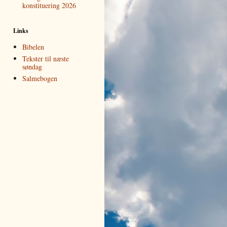
konstituering 2026
Links
Bibelen
Tekster til næste
søndag
Salmebogen