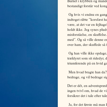
Barnet i krybben og mande
bestandigt forstår ved kon
Og hvis vi endnu en gang g
indtoget råbte ”korsfæst h
være, at det var en fejlta
holdt ikke. Jeg synes pludse
misforståelse, en skuffelse
med”. Og så ville denne ene
over ham, der skuffede så f
Og han ville ikke opdage, 
trældyret som sit ridedyr,
triumferende på en hvid g
Men hvad bragte han da? H
bedrage, og vil bedrage si
Det er dét, en adventspræd
ingen tvivl om, hvad de vi
forsikrer det i tale efter
Ja, for det første må man k