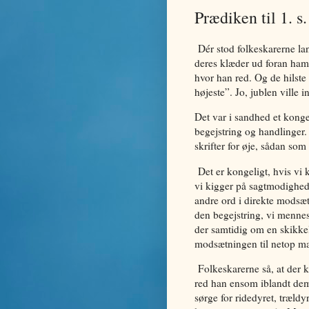
Prædiken til 1. s.
Dér stod folkeskarerne la
deres klæder ud foran ham
hvor han red. Og de hilst
højeste”. Jo, jublen ville 
Det var i sandhed et konge
begejstring og handlinger.
skrifter for øje, sådan so
Det er kongeligt, hvis vi
vi kigger på sagtmodighede
andre ord i direkte modsætn
den begejstring, vi mennesk
der samtidig om en skikkel
modsætningen til netop mæ
Folkeskarerne så, at der 
red han ensom iblandt dem.
sørge for ridedyret, trældy